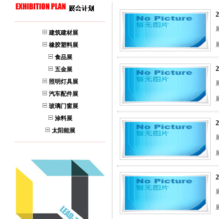
建筑建材展
橡胶塑料展
食品展
五金展
照明灯具展
展
汽车配件展
玻璃门窗展
涂料展
太阳能展
展
展